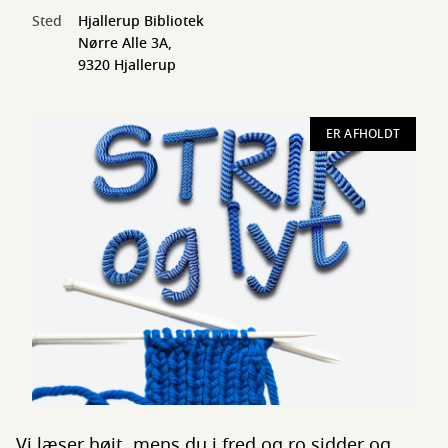
Sted
Hjallerup Bibliotek
Nørre Alle 3A,
9320 Hjallerup
ER AFHOLDT
Vi læser højt, mens du i fred og ro sidder og