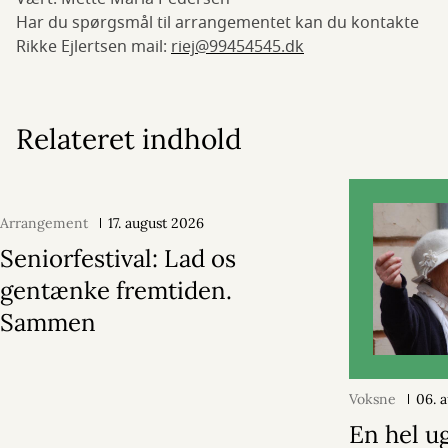
Har du spørgsmål til arrangementet kan du kontakte
Rikke Ejlertsen mail:
riej@99454545.dk
Relateret indhold
Arrangement
17. august 2026
Seniorfestival: Lad os
gentænke fremtiden.
Sammen
Voksne
06. 
En hel u