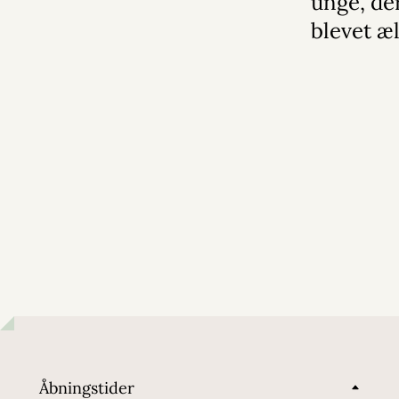
unge, de
blevet æ
Åbningstider