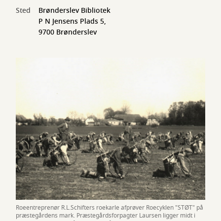
Sted
Brønderslev Bibliotek
P N Jensens Plads 5,
9700 Brønderslev
Roeentreprenør R.L.Schifters roekarle afprøver Roecyklen "STØT" på
præstegårdens mark. Præstegårdsforpagter Laursen ligger midt i