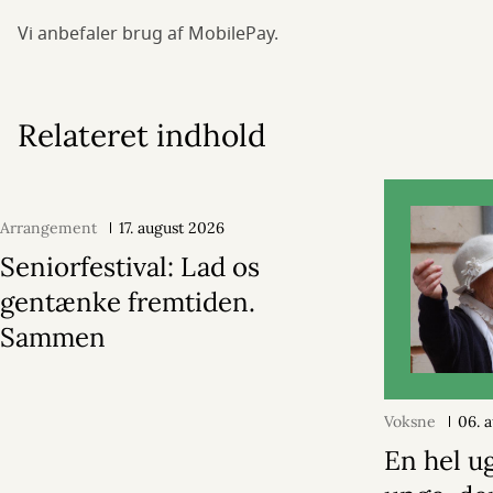
Vi anbefaler brug af MobilePay.
Relateret indhold
Arrangement
17. august 2026
Seniorfestival: Lad os
gentænke fremtiden.
Sammen
Voksne
06. 
En hel u