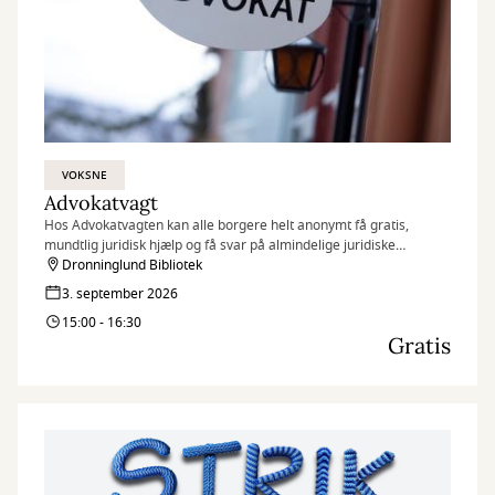
VOKSNE
Advokatvagt
Hos Advokatvagten kan alle borgere helt anonymt få gratis,
mundtlig juridisk hjælp og få svar på almindelige juridiske
spørgsmål i forbindelse med bl.a. skilsmisse, forældremyndighed,
Dronninglund Bibliotek
fast ejendom, leje af bolig, arveforhold og erstatning.
3. september 2026
15:00 - 16:30
Gratis