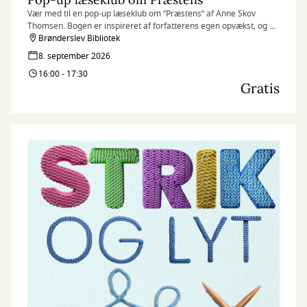
Vær med til en pop-up læseklub om ”Præstens” af Anne Skov
Thomsen. Bogen er inspireret af forfatterens egen opvækst, og er
hendes debutroman. Den giver et blik ind i en helt almindelig
Brønderslev Bibliotek
families hverdagsliv med op- og nedture, udfordringer, glæder og
8. september 2026
sorger - og alt det midt imellem.
16:00 - 17:30
Gratis