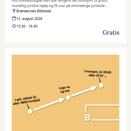
Hos Advokatvagten kan alle borgere helt anonymt få gratis,
mundtlig juridisk hjælp og få svar på almindelige juridiske
spørgsmål i forbindelse med bl.a. skilsmisse, forældremyndighed,
Brønderslev Bibliotek
fast ejendom, leje af bolig, arveforhold og erstatning.
12. august 2026
15:30 - 16:30
Gratis