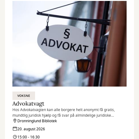
VOKSNE
Advokatvagt
Hos Advokatvagten kan alle borgere helt anonymt få gratis,
mundtlig juridisk hjælp og få svar på almindelige juridiske
spørgsmål i forbindelse med bl.a. skilsmisse, forældremyndighed,
Dronninglund Bibliotek
fast ejendom, leje af bolig, arveforhold og erstatning.
20. august 2026
15:00 - 16:30