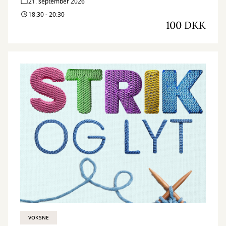
21. september 2026
moderne mange af teksterne er, ligesom den måde hun
18:30 - 20:30
iscenesatte sig selv på i medierne, var uhyre moderne.
100 DKK
VOKSNE