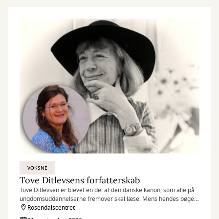
VOKSNE
Tove Ditlevsens forfatterskab
Tove Ditlevsen er blevet en del af den danske kanon, som alle på
ungdomsuddannelserne fremover skal læse. Mens hendes bøger
af samtidens litteraturkritikere blev betragtet som gammeldags,
Rosendalscentret
vil litteraturkonsulent Lise Vandborg i dette foredrag vise, hvor