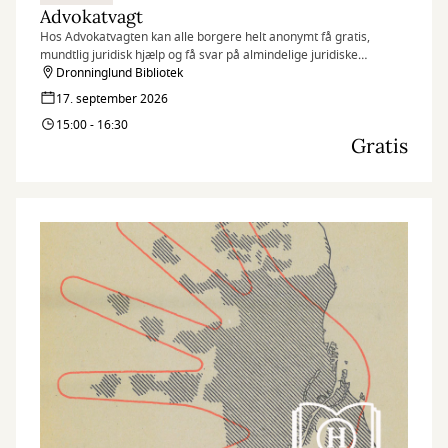
Advokatvagt
Hos Advokatvagten kan alle borgere helt anonymt få gratis,
mundtlig juridisk hjælp og få svar på almindelige juridiske
spørgsmål i forbindelse med bl.a. skilsmisse, forældremyndighed,
Dronninglund Bibliotek
fast ejendom, leje af bolig, arveforhold og erstatning.
17. september 2026
15:00 - 16:30
Gratis