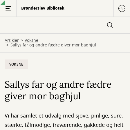
Gå
Brønderslev Bibliotek
til
hovedindhold
Artikler
Voksne
Sallys far og andre fædre giver mor baghjul
VOKSNE
Sallys far og andre fædre
giver mor baghjul
Vi har samlet et udvalg med sjove, pinlige, sure,
stærke, tålmodige, fraværende, gakkede og helt