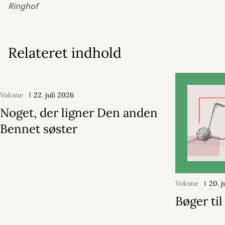
Ringhof
Relateret indhold
Voksne
22. juli 2026
Noget, der ligner Den anden
Bennet søster
Voksne
20. j
Bøger ti