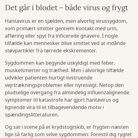
Det går i blodet - både virus og frygt
Hantavirus er en sjælden, men alvorlig virussygdom,
som primært smitter gennem kontakt med urin,
afføring eller spyt fra inficerede gnavere. I nogle
tilfælde kan mennesker blive smittet ved at indånde
støvpartikler fra tørrede ekskrementer.
Sygdommen kan begynde uskyldigt med feber,
muskelsmerter og træthed. Men i alvorlige tilfælde
udvikler patienten hurtigt livstruende
vejrtrækningsproblemer eller nyresvigt. Netop den
pludselige overgang fra almindelig influenzalignende
symptomer til katastrofe har gjort hantavirus og
lignende vira til et tilbagevendende motiv i
spændingslitteraturen.
Og sat i scene på et krydstogtskib, er frygten næsten
lige så farlig som selve sygdommen: Forestil dig rygtet