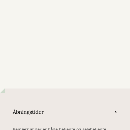
Åbningstider
Bemærk at der er både betjente og selvbetjente