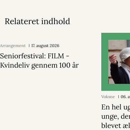
Relateret indhold
Arrangement
17. august 2026
Seniorfestival: FILM -
Kvindeliv gennem 100 år
Voksne
06. 
En hel u
unge, de
blevet æ