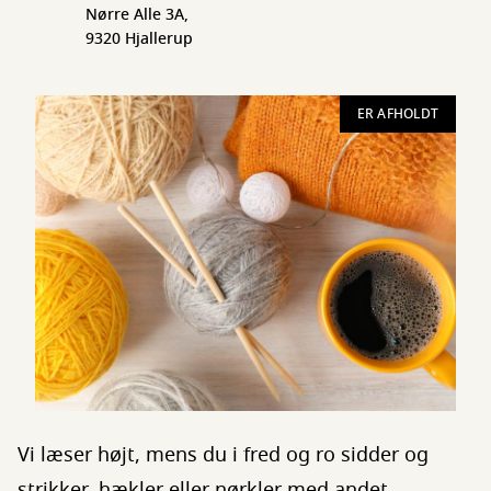
Nørre Alle 3A,
9320 Hjallerup
ER AFHOLDT
Vi læser højt, mens du i fred og ro sidder og
strikker, hækler eller nørkler med andet