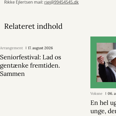
Rikke Ejlertsen mail:
riej@99454545.dk
Relateret indhold
Arrangement
17. august 2026
Seniorfestival: Lad os
gentænke fremtiden.
Sammen
Voksne
06. 
En hel u
unge, de