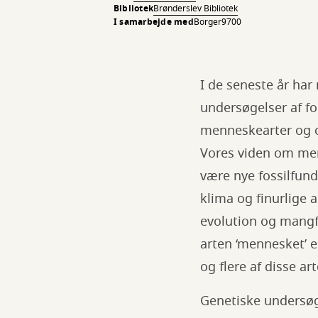
Bibliotek
Brønderslev Bibliotek
I samarbejde med
Borger9700
I de seneste år ha
undersøgelser af fo
menneskearter og o
Vores viden om menn
være nye fossilfund
klima og finurlige 
evolution og mangfo
arten ‘mennesket’ 
og flere af disse ar
Genetiske undersøge