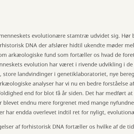
r menneskets evolutionære stamtræ udvidet sig. Hør 
rhistorisk DNA der afslører hidtil ukendte møder mel
m arkæologiske fund som fortæller os hvad de foret
eskets evolution har været i rivende udvikling i de 
, store landvindinger i genetiklaboratoriet, nye bere
arkæologiske analyser har vi nu en bedre forståelse 
ldighed end for blot få år siden. Det har medført at
er blevet endnu mere forgrenet med mange nyfundn
ter har endda overlevet indtil ret for nyligt, evolution
lser af forhistorisk DNA fortæller os hvilke af de tid