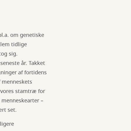
bl.a. om genetiske
lem tidlige
og sig.
seneste år. Takket
gninger af fortidens
af menneskets
 vores stamtræ for
e menneskearter –
ært set.
ligere