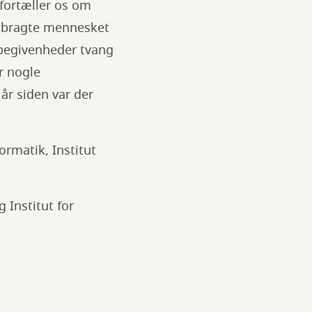
fortæller os om
r bragte mennesket
 begivenheder tvang
r nogle
år siden var der
ormatik, Institut
 Institut for