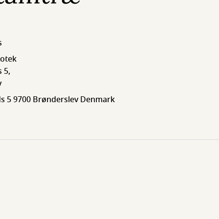
s
iotek
 5,
v
ads 5 9700 Brønderslev Denmark