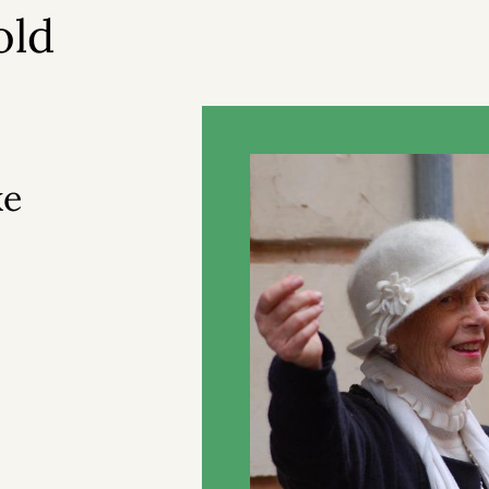
old
ke