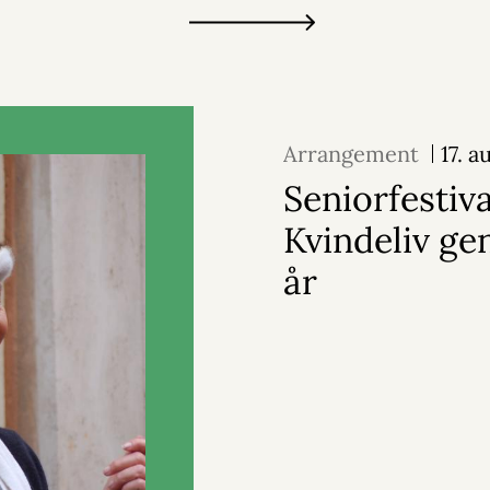
Arrangement
17. 
Seniorfestiva
Kvindeliv g
år