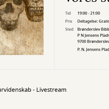
Tid
19:00 - 21:00
Pris
Deltagelse: Grati
Sted
Brønderslev Bibl
P N Jensens Plads
9700 Brøndersle
P. N. Jensens Pl
urvidenskab - Livestream