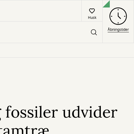
Husk
Åbningstider
fossiler udvider
stamtræ