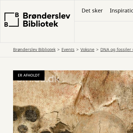
Gå
Det sker
Inspirati
til
hovedindhold
Brønderslev Bibliotek
Events
Voksne
DNA og fossiler
ER AFHOLDT