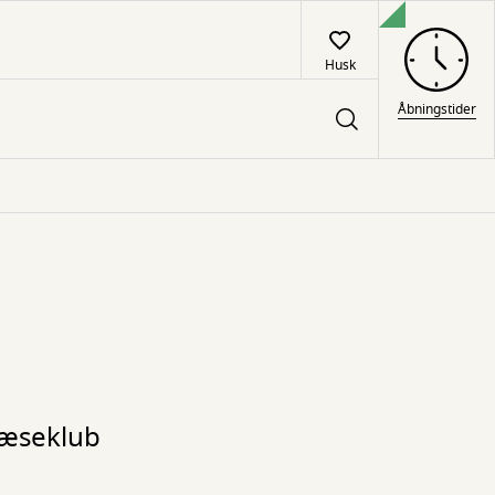
Husk
Åbningstider
læseklub