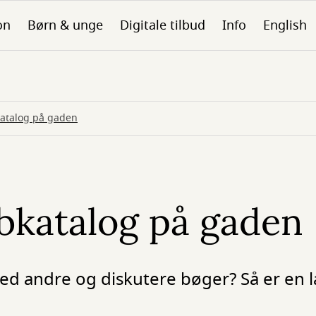
on
Børn & unge
Digitale tilbud
Info
English
katalog på gaden
bkatalog på gaden
med andre og diskutere bøger? Så er en 