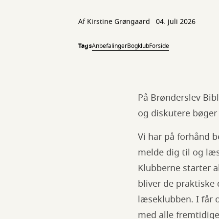
Af
Kirstine Grøngaard
04. juli 2026
Tags
Anbefalinger
Bogklub
Forside
På Brønderslev Bibli
og diskutere bøge
Vi har på forhånd 
melde dig til og l
Klubberne starter a
bliver de praktiske
læseklubben. I får 
med alle fremtidig