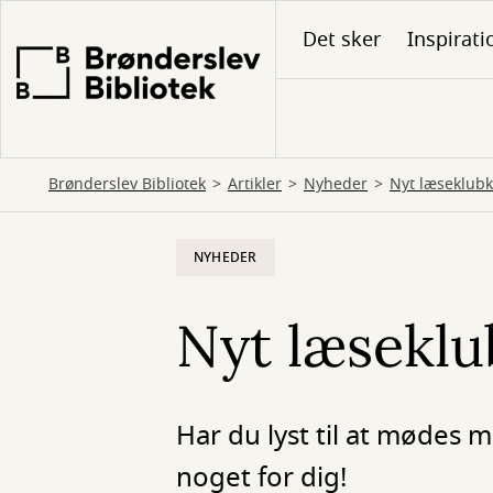
Gå
Det sker
Inspirati
til
hovedindhold
Brønderslev Bibliotek
Artikler
Nyheder
Nyt læseklub
NYHEDER
Nyt læseklu
Har du lyst til at mødes 
noget for dig!