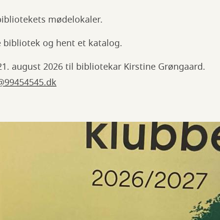
bibliotekets mødelokaler.
 bibliotek og hent et katalog.
21. august 2026 til bibliotekar Kirstine Grøngaard.
d@99454545.dk