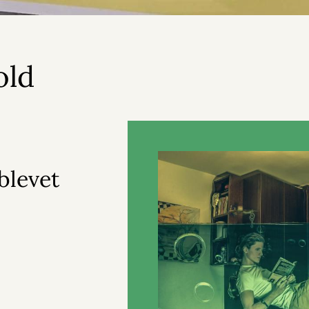
old
blevet