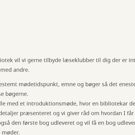
otek vil vi gerne tilbyde læseklubber til dig der er in
r med andre.
bestemt mødetidspunkt, emne og bøger så det eneste 
æse bøgerne.
lle med et introduktionsmøde, hvor en bibliotekar d
 detaljer præsenteret og vi giver råd om hvordan I får
også den første bog udleveret og vil få en bog udlever
e møder.