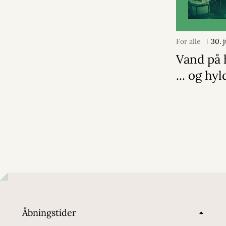
For alle
30. 
Vand på 
... og hy
Åbningstider