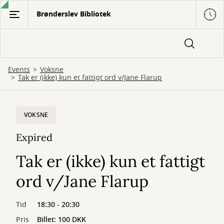
Gå
Brønderslev Bibliotek
til
hovedindhold
Events
Voksne
Tak er (ikke) kun et fattigt ord v/Jane Flarup
VOKSNE
Expired
Tak er (ikke) kun et fattigt
ord v/Jane Flarup
Tid
18:30 - 20:30
Pris
Billet: 100 DKK