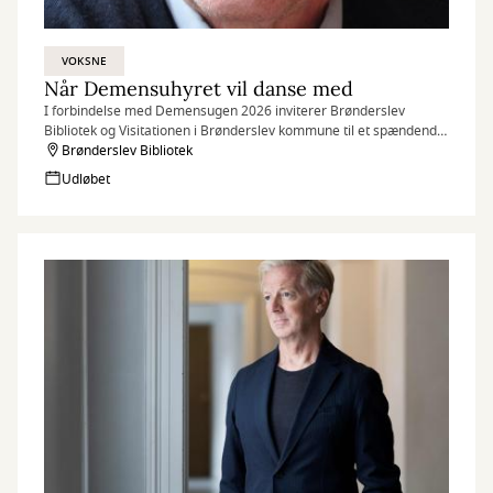
VOKSNE
Når Demensuhyret vil danse med
I forbindelse med Demensugen 2026 inviterer Brønderslev
Bibliotek og Visitationen i Brønderslev kommune til et spændende
foredrag med Eli Sander Kristensen (f. 1947) som har levet med
Brønderslev Bibliotek
demens på tæt hold som ægtefælle og primær pårørende.
Udløbet