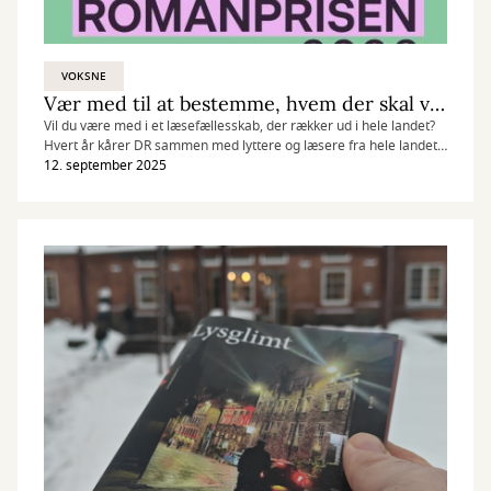
VOKSNE
Vær med til at bestemme, hvem der skal vinde DR Romanprisen 2026
Vil du være med i et læsefællesskab, der rækker ud i hele landet?
Hvert år kårer DR sammen med lyttere og læsere fra hele landet
årets mest interessante danske roman. Derfor har du nu
12. september 2025
muligheden for at være med i DR’s Romanklub på Brønderslev
Bibliotek, hvor du læser bøger, mødes og diskuterer med andre,
der har en lige så stor læselyst som dig selv.