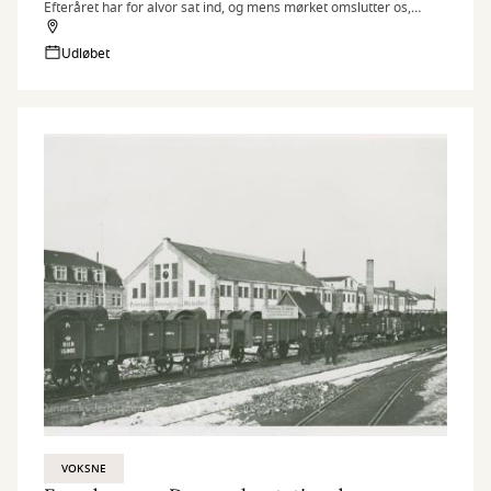
Efteråret har for alvor sat ind, og mens mørket omslutter os,
lægger to af Brønderslev Biblioteks litteraturformidlere vejen forbi
Louises stue i Hallund.
Udløbet
VOKSNE