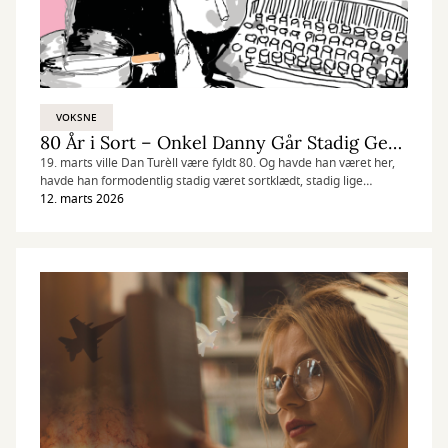
VOKSNE
80 År i Sort – Onkel Danny Går Stadig Gennem Byen Klokken 03.17
19. marts ville Dan Turèll være fyldt 80. Og havde han været her,
havde han formodentlig stadig været sortklædt, stadig lige
storbyforelsket og stadig på evig jagt efter nattens sidste åbne
12. marts 2026
kiosk. Vi fejrer Onkel Danny med jazz i blodet, ord i lommen og e