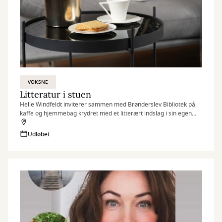
VOKSNE
Litteratur i stuen
Helle Windfeldt inviterer sammen med Brønderslev Bibliotek på
kaffe og hjemmebag krydret med et litterært indslag i sin egen
stue i Thise. Aftenen består af oplæsning, samtale og rig mulighed
for spørgsmål.
Udløbet