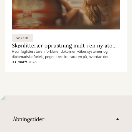
VOKSNE
Skønlitterær oprustning midt i en ny atomtid
Hvor faglitteraturen forklarer doktriner, våbensystemer og
diplomatiske forløb, peger skønlitteraturen på, hvordan det
opleves at være menneske midt i uroen. Det trænger vi vist alle til.
03. marts 2026
Åbningstider