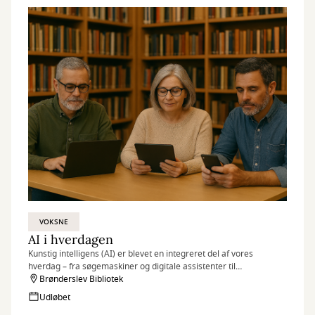
VOKSNE
AI i hverdagen
Kunstig intelligens (AI) er blevet en integreret del af vores
hverdag – fra søgemaskiner og digitale assistenter til
billedgenkendelse og automatisering. Men hvad betyder det
Brønderslev Bibliotek
egentlig for dig, og hvordan kan du selv drage nytte af
Udløbet
teknologien?