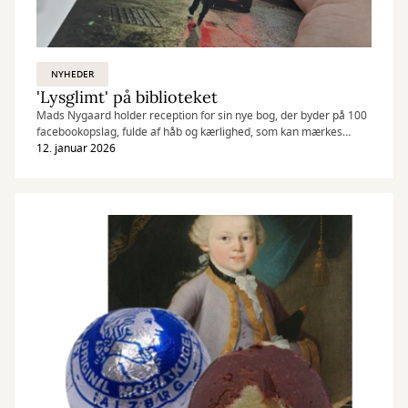
NYHEDER
'Lysglimt' på biblioteket
Mads Nygaard holder reception for sin nye bog, der byder på 100
facebookopslag, fulde af håb og kærlighed, som kan mærkes
længe efter skærmen slukkes. Gratis adgang.
12. januar 2026