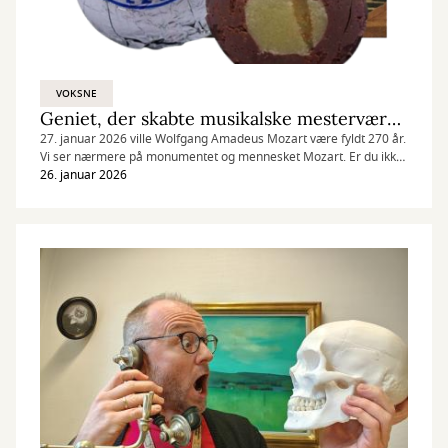
VOKSNE
Geniet, der skabte musikalske mesterværker og lavede sjov på lokummet
27. januar 2026 ville Wolfgang Amadeus Mozart være fyldt 270 år.
Vi ser nærmere på monumentet og mennesket Mozart. Er du ikke
til klassisk musik, så læs lige med alligevel ... for her er også noget
26. januar 2026
for dig!