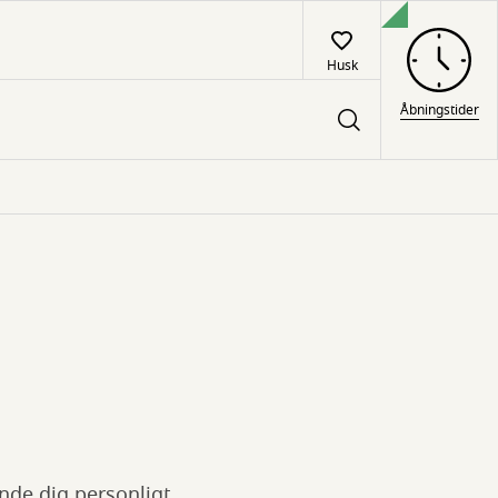
Husk
Åbningstider
nde dig personligt.