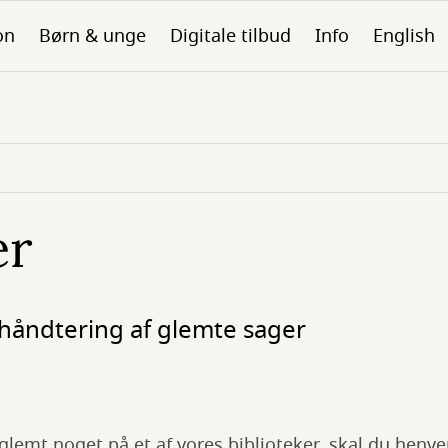
on
Børn & unge
Digitale tilbud
Info
English
er
 håndtering af glemte sager
 glemt noget på et af vores biblioteker, skal du henve