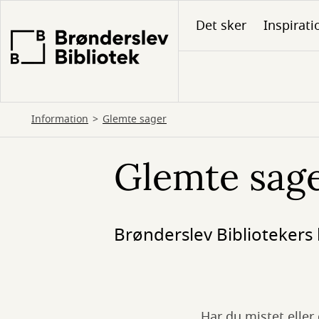
Gå
Det sker
Inspirati
til
hovedindhold
Information
Glemte sager
Glemte sag
Brønderslev Bibliotekers
Har du mistet eller