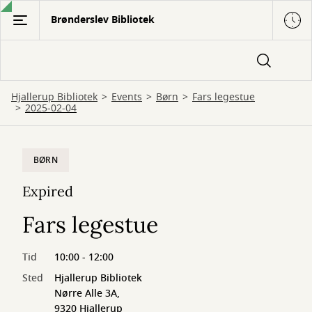
Gå
Brønderslev Bibliotek
til
hovedindhold
Hjallerup Bibliotek
Events
Børn
Fars legestue
2025-02-04
BØRN
Expired
Fars legestue
Tid
10:00 - 12:00
Sted
Hjallerup Bibliotek
Nørre Alle 3A,
9320 Hjallerup