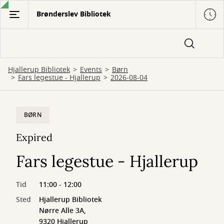
Gå
Brønderslev Bibliotek
til
hovedindhold
Hjallerup Bibliotek
Events
Børn
Fars legestue - Hjallerup
2026-08-04
BØRN
Expired
Fars legestue - Hjallerup
Tid
11:00 - 12:00
Sted
Hjallerup Bibliotek
Nørre Alle 3A,
9320 Hjallerup