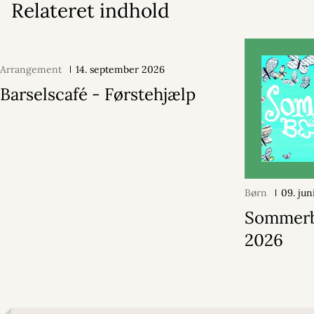
Relateret indhold
Arrangement
14. september 2026
Barselscafé - Førstehjælp
Børn
09. jun
Sommer
2026