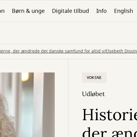
on
Børn & unge
Digitale tilbud
Info
English
tierne, der ændrede det danske samfund for altid v/Elsebeth Dissi
VOKSNE
Udløbet
Histori
der æn