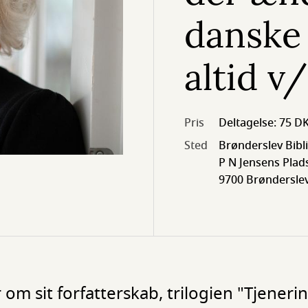
danske
altid v
Pris
Deltagelse: 75 D
Sted
Brønderslev Bibl
P N Jensens Plads
9700 Brøndersle
 om sit forfatterskab, trilogien "Tjeneri