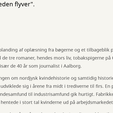
den flyver".
blanding af oplæsning fra bøgerne og et tilbageblik p
til de tre romaner, hendes mors liv, tobakspigerne på
 især de 40 år som journalist i Aalborg.
ingen om nordjysk kvindehistorie og samtidig histor
viklede sig i årene fra midt i trediverne til firs. En
ondesamfund til industrisamfund gik hurtigt. Fabrik
g hentede i stort tal kvinderne ud på arbejdsmarkedet