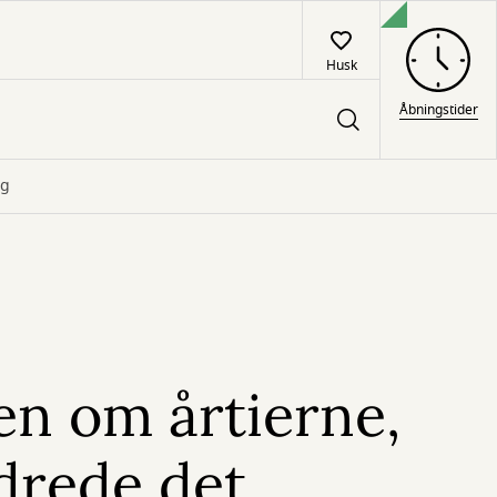
Husk
Åbningstider
ng
en om årtierne,
drede det