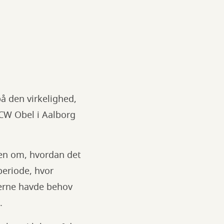
å den virkelighed,
 CW Obel i Aalborg
ien om, hvordan det
 periode, hvor
kerne havde behov
.