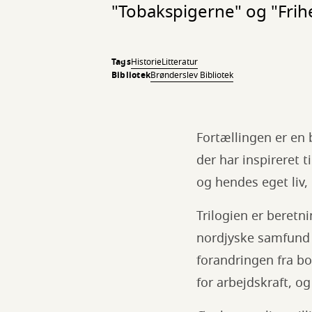
"Tobakspigerne" og "Frihe
Tags
Historie
Litteratur
Bibliotek
Brønderslev Bibliotek
Fortællingen er en 
der har inspireret 
og hendes eget liv,
Trilogien er beretn
nordjyske samfund ud
forandringen fra b
for arbejdskraft, o