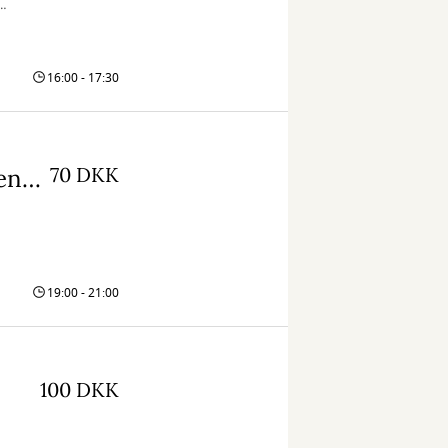
r,
16:00 - 17:30
70 DKK
Anne Skov Thomsen fortæller om Præstens - En debutroman med rødder i Vendsyssel
19:00 - 21:00
100 DKK