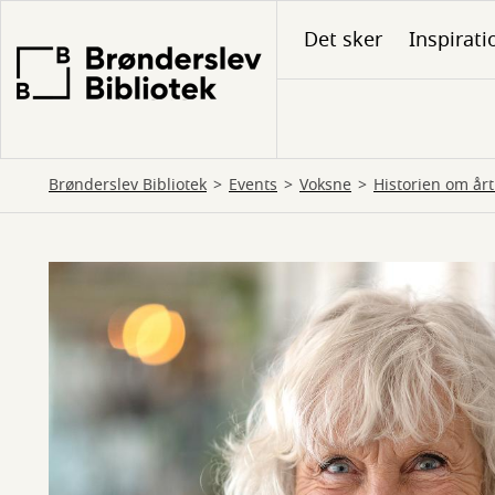
Gå
Det sker
Inspirati
til
hovedindhold
Brønderslev Bibliotek
Events
Voksne
Historien om år