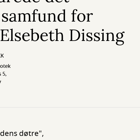
 samfund for
/Elsebeth Dissing
KK
iotek
 5,
v
ndens døtre",