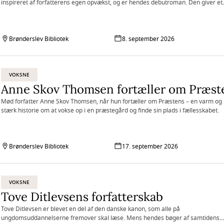
inspireret af forfatterens egen opvækst, og er hendes debutroman. Den giver et
blik ind i en helt almindelig families hverdagsliv med op- og nedture, udfordringe
glæder og sorger - og alt det midt imellem.
Brønderslev Bibliotek
8. september 2026
VOKSNE
Mød forfatter Anne Skov Thomsen, når hun fortæller om Præstens – en varm og
stærk historie om at vokse op i en præstegård og finde sin plads i fællesskabet.
Brønderslev Bibliotek
17. september 2026
VOKSNE
Tove Ditlevsens forfatterskab
Tove Ditlevsen er blevet en del af den danske kanon, som alle på
ungdomsuddannelserne fremover skal læse. Mens hendes bøger af samtidens