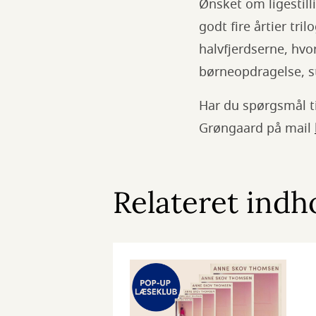
Ønsket om ligestilli
godt fire årtier tr
halvfjerdserne, hvo
børneopdragelse, s
Har du spørgsmål ti
Grøngaard på mail
Relateret indh