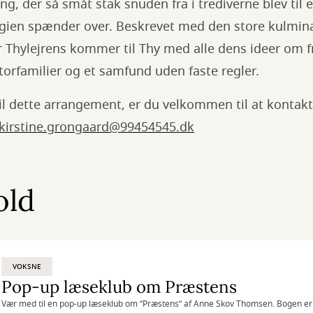
ng, der så småt stak snuden fra i trediverne blev til e
ilogien spænder over. Beskrevet med den store kulmina
r Thylejrens kommer til Thy med alle dens ideer om fr
torfamilier og et samfund uden faste regler.
l dette arrangement, er du velkommen til at kontakt
kirstine.grongaard@99454545.dk
old
VOKSNE
Pop-up læseklub om Præstens
Vær med til en pop-up læseklub om ”Præstens” af Anne Skov Thomsen. Bogen er