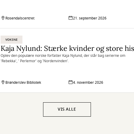
litteraturkritikere blev betragtet som gammeldags, vil litteraturkonsulent Lise
Vandborg i dette foredrag vise, hvor moderne mange af teksterne er, ligesom d
måde hun iscenesatte sig selv på i medierne, var uhyre moderne.
Rosendalscentret
21. september 2026
VOKSNE
Oplev den populære norske forfatter Kaja Nylund, der står bag serierne om
'Rebekka', ' Perlemor' og 'Nordenvinden'.
Brønderslev Bibliotek
4. november 2026
VIS ALLE