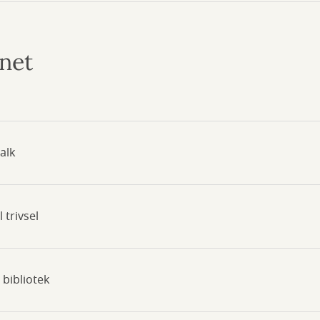
net
talk
l trivsel
 bibliotek