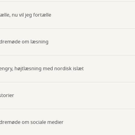
bælle, nu vil jeg fortælle
rældremøde om læsning
gengry, højtlæsning med nordisk islæt
storier
ældremøde om sociale medier