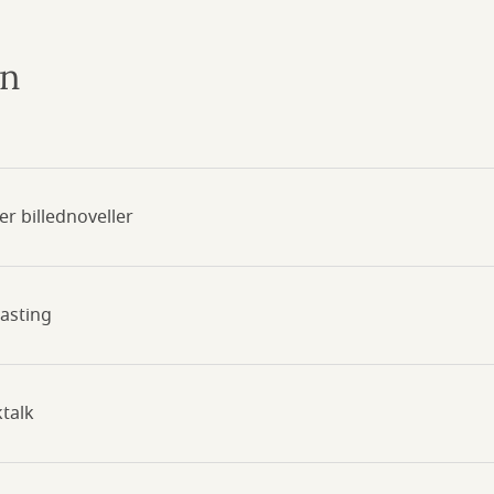
en
ser billednoveller
tasting
ktalk