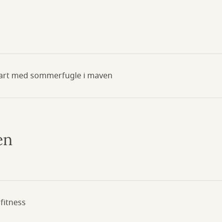
start med sommerfugle i maven
en
gfitness