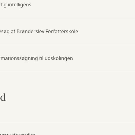
tig intelligens
besøg af Brønderslev Forfatterskole
formationssøgning til udskolingen
ud