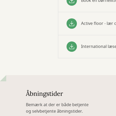
Book en børnelitt
Active floor - læ
International læ
Åbningstider
Bemærk at der er både betjente
og selvbetjente åbningstider.