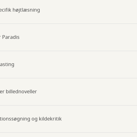
ecifik højtlæsning
er Paradis
tasting
ser billednoveller
tionssøgning og kildekritik