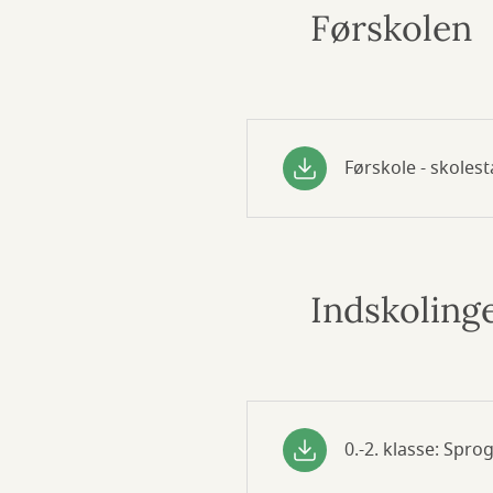
Førskolen
Førskole - skole
Indskoling
0.-2. klasse: Spro