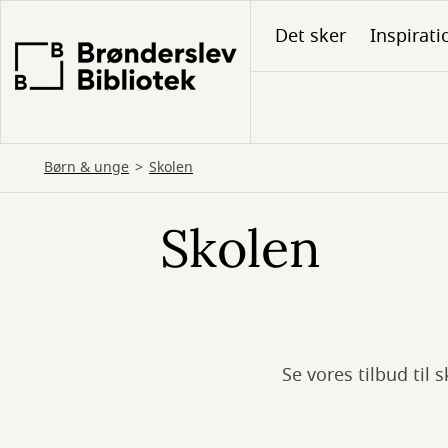
Gå
Det sker
Inspirati
til
hovedindhold
Børn & unge
Skolen
Skolen
Se vores tilbud til 