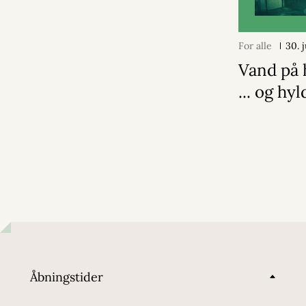
For alle
30. 
Vand på 
... og hy
Åbningstider