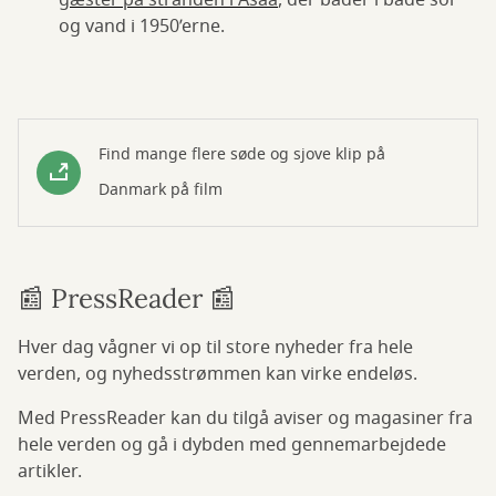
gæster på stranden i Asaa
, der bader i både sol
og vand i 1950’erne.
Find mange flere søde og sjove klip på
Danmark på film
📰 PressReader 📰
Hver dag vågner vi op til store nyheder fra hele
verden, og nyhedsstrømmen kan virke endeløs.
Med PressReader kan du tilgå aviser og magasiner fra
hele verden og gå i dybden med gennemarbejdede
artikler.