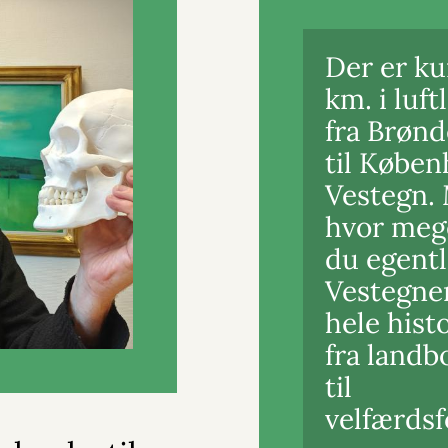
Der er k
km. i luft
fra Brønd
til Købe
Vestegn.
hvor meg
du egent
Vestegne
hele hist
fra landb
til
velfærdsf