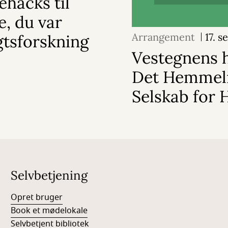
ehacks til
e, du var
Arrangement
17. 
gtsforskning
Vestegnens h
Det Hemmel
Selskab for 
Selvbetjening
Opret bruger
Book et mødelokale
Selvbetjent bibliotek