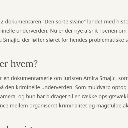
TV2-dokumentaren "Den sorte svane" landet med hist
inelle underverden. Nu er der nye afsnit i serien om
ra Smajic, der løfter sløret for hendes problematisk
er hvem?
er en dokumentarserie om juristen Amira Smajic, som
å den kriminelle underverden. Som muldvarp optog
amera, og hun har bidraget til en række opsigtsvæk
nce mellem organiseret kriminalitet og magtfulde ak