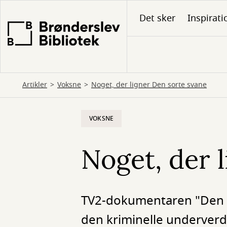
Gå
Det sker
Inspirati
til
hovedindhold
Artikler
Voksne
Noget, der ligner Den sorte svane
VOKSNE
Noget, der 
TV2-dokumentaren "Den s
den kriminelle underverden