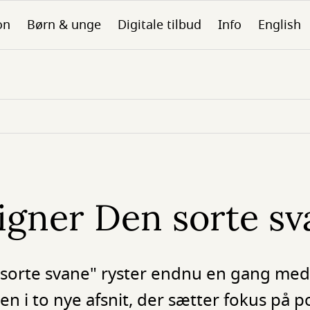
on
Børn & unge
Digitale tilbud
Info
English
ligner Den sorte s
orte svane" ryster endnu en gang med
 i to nye afsnit, der sætter fokus på pol