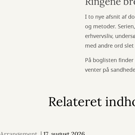
Ringene br
I to nye afsnit af d
og metoder. Serien,
erhvervsliv, unders
med andre ord slet
På boglisten finder
venter på sandhe
Relateret indh
Arrangement
17. august 2026