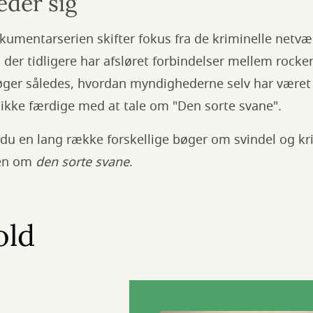
eder sig
okumentarserien skifter fokus fra de kriminelle netværk
 der tidligere har afsløret forbindelser mellem rocke
øger således, hvordan myndighederne selv har været i
 ikke færdige med at tale om "Den sorte svane".
 du en lang række forskellige bøger om svindel og kr
den om
den sorte svane
.
old