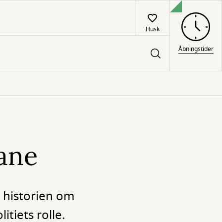
Husk
Åbningstider
vane
 historien om
itiets rolle.