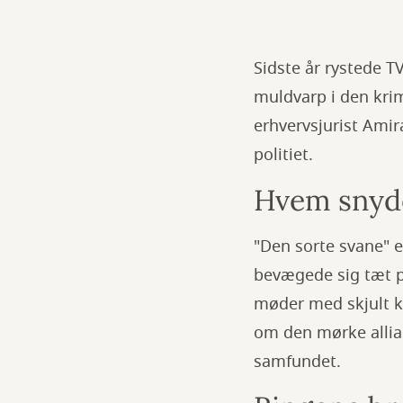
Sidste år rystede 
muldvarp i den krim
erhvervsjurist Ami
politiet.
Hvem snyd
"Den sorte svane" 
bevægede sig tæt p
møder med skjult k
om den mørke allia
samfundet.