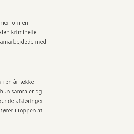
orien om en
 den kriminelle
e samarbejdede med
 i en årrække
 hun samtaler og
kende afsløringer
tører i toppen af