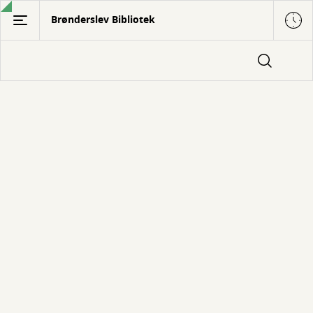
Gå
Brønderslev Bibliotek
til
hovedindhold