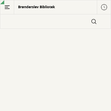
Gå
Brønderslev Bibliotek
til
hovedindhold