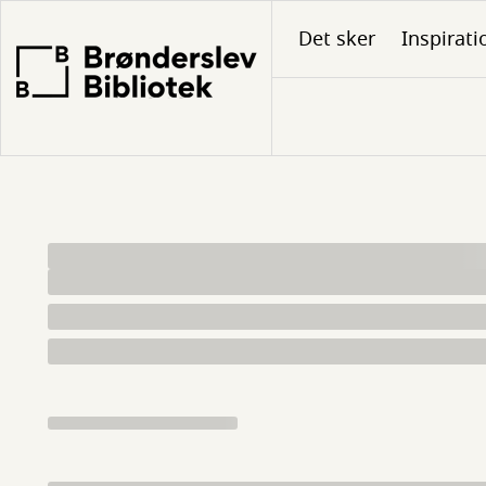
Gå
Det sker
Inspirati
til
hovedindhold