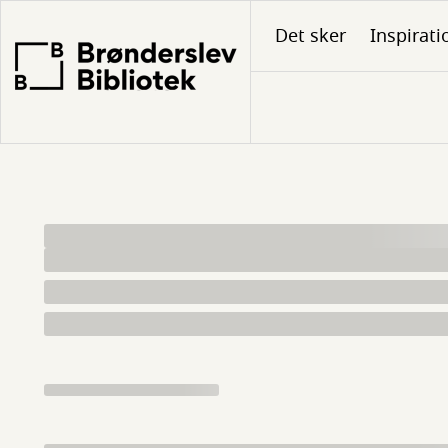
Gå
Det sker
Inspirati
til
hovedindhold