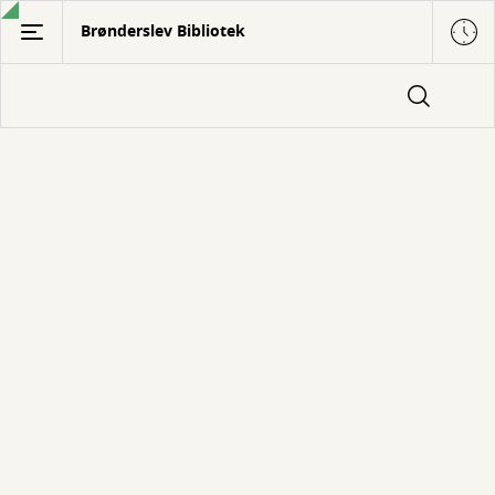
Gå
Brønderslev Bibliotek
til
hovedindhold