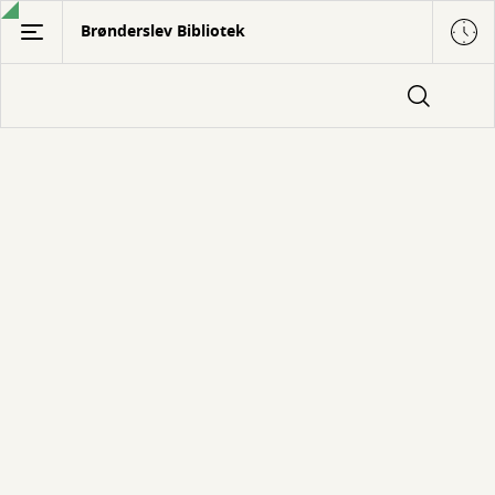
Gå
Brønderslev Bibliotek
til
hovedindhold