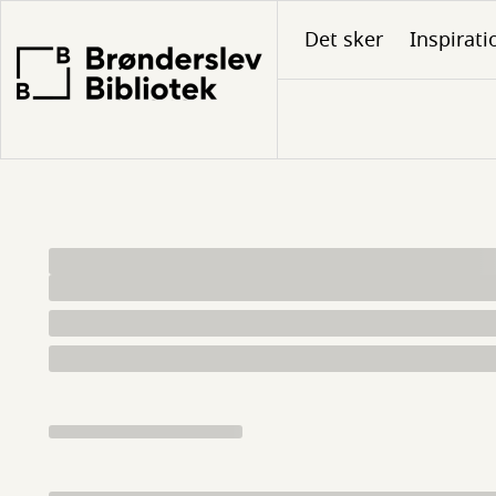
Gå
Det sker
Inspirati
til
hovedindhold