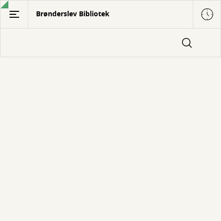
Gå
Brønderslev Bibliotek
til
hovedindhold