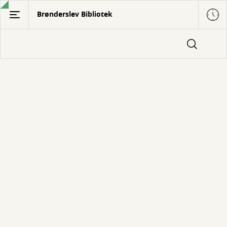
Gå
Brønderslev Bibliotek
til
hovedindhold