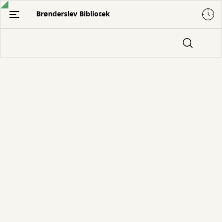
Gå
Brønderslev Bibliotek
til
hovedindhold