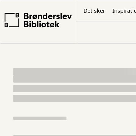
Gå
Det sker
Inspirati
til
hovedindhold