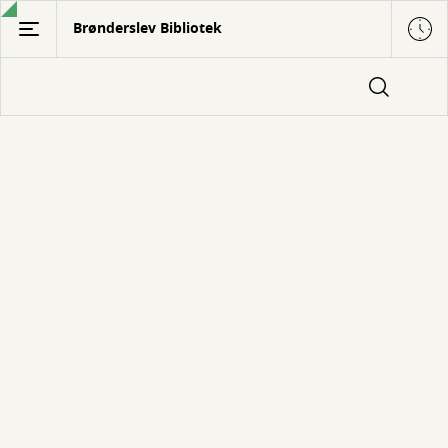
Gå
Brønderslev Bibliotek
til
hovedindhold