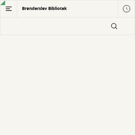
Gå
Brønderslev Bibliotek
til
hovedindhold