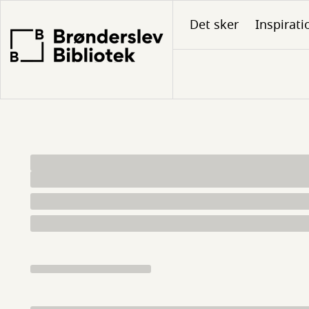
Gå
Det sker
Inspirati
til
hovedindhold