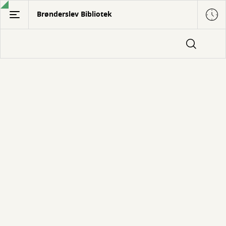
Gå
Brønderslev Bibliotek
til
hovedindhold