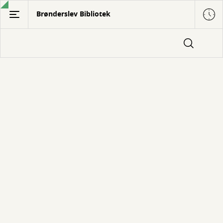
Gå
Brønderslev Bibliotek
til
hovedindhold