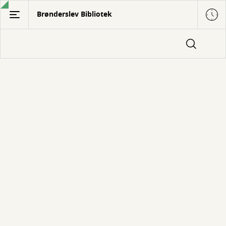
Gå
Brønderslev Bibliotek
til
hovedindhold