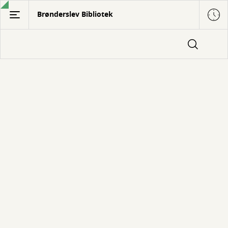
Gå
Brønderslev Bibliotek
til
hovedindhold