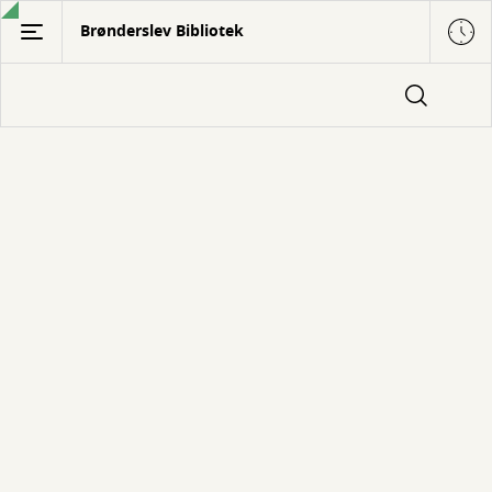
Gå
Brønderslev Bibliotek
til
hovedindhold