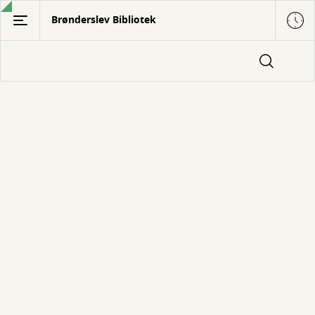
Gå
Brønderslev Bibliotek
til
hovedindhold