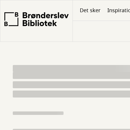
Gå
Det sker
Inspirati
til
hovedindhold