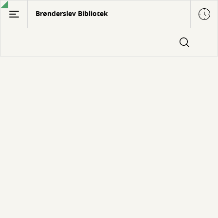
Gå
Brønderslev Bibliotek
til
hovedindhold