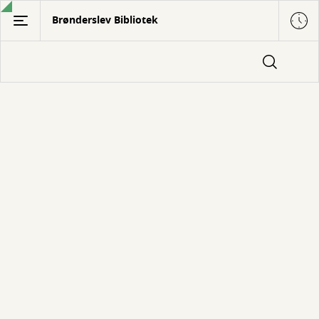
Gå
Brønderslev Bibliotek
til
hovedindhold