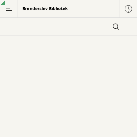
Gå
Brønderslev Bibliotek
til
hovedindhold