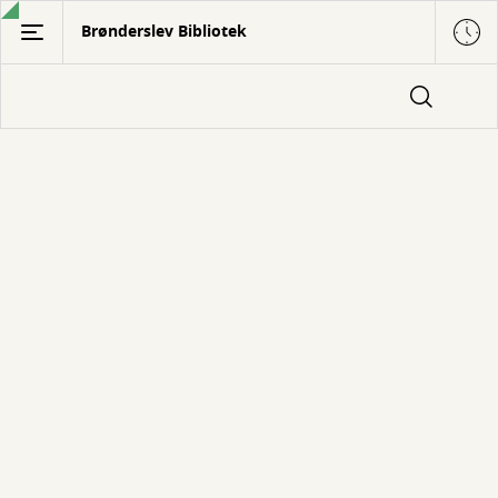
Gå
Brønderslev Bibliotek
til
hovedindhold