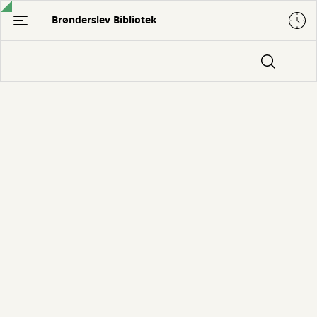
Gå
Brønderslev Bibliotek
til
hovedindhold