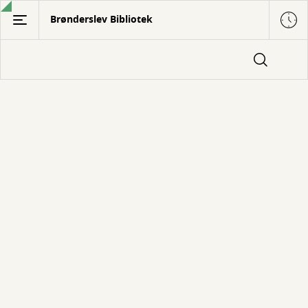
Gå
Brønderslev Bibliotek
til
hovedindhold