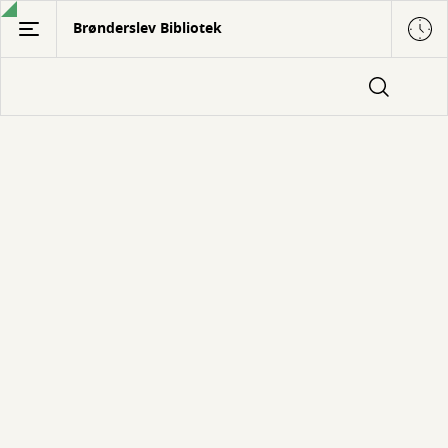
Gå
Brønderslev Bibliotek
til
hovedindhold