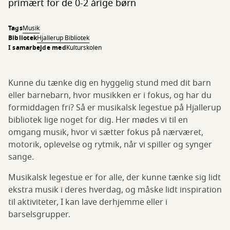
primært for de 0-2 årige børn
Tags
Musik
Bibliotek
Hjallerup Bibliotek
I samarbejde med
Kulturskolen
Kunne du tænke dig en hyggelig stund med dit barn
eller barnebarn, hvor musikken er i fokus, og har du
formiddagen fri? Så er musikalsk legestue på Hjallerup
bibliotek lige noget for dig. Her mødes vi til en
omgang musik, hvor vi sætter fokus på nærværet,
motorik, oplevelse og rytmik, når vi spiller og synger
sange.
Musikalsk legestue er for alle, der kunne tænke sig lidt
ekstra musik i deres hverdag, og måske lidt inspiration
til aktiviteter, I kan lave derhjemme eller i
barselsgrupper.