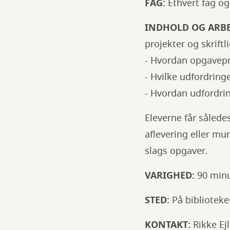
FAG:
Ethvert fag og
INDHOLD OG ARB
projekter og skrift
- Hvordan opgavepro
- Hvilke udfordring
- Hvordan udfordri
Eleverne får således 
aflevering eller mu
slags opgaver.
VARIGHED:
90 minu
STED:
På biblioteke
KONTAKT:
Rikke Ej