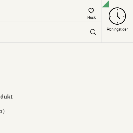
Husk
Åbningstider
odukt
r)