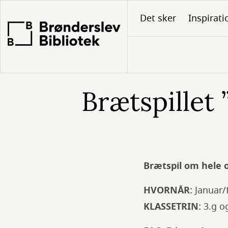
Gå
Det sker
Inspirati
til
hovedindhold
Brætspillet 
Brætspil om hele o
HVORNÅR:
Januar/
KLASSETRIN:
3.g o