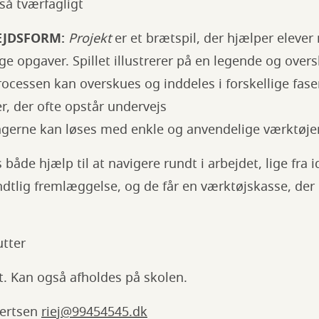
så tværfagligt
EJDSFORM:
Projekt
er et brætspil, der hjælper elever
lige opgaver. Spillet illustrerer på en legende og ove
cessen kan overskues og inddeles i forskellige fase
er, der ofte opstår undervejs
ngerne kan løses med enkle og anvendelige værktøje
både hjælp til at navigere rundt i arbejdet, lige fra idé
ndtlig fremlæggelse, og de får en værktøjskasse, der k
tter
t. Kan også afholdes på skolen.
lertsen
riej@99454545.dk