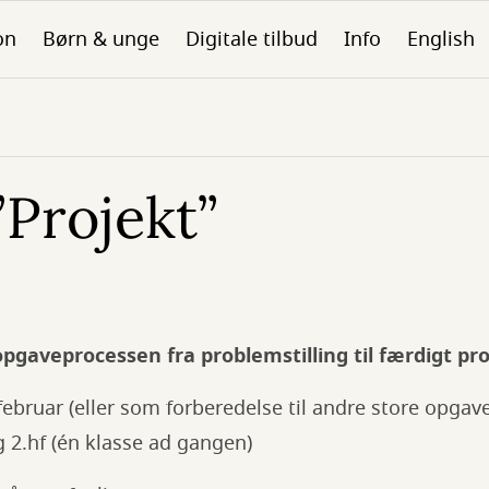
on
Børn & unge
Digitale tilbud
Info
English
”Projekt”
pgaveprocessen fra problemstilling til færdigt pr
februar (eller som forberedelse til andre store opgave
g 2.hf (én klasse ad gangen)