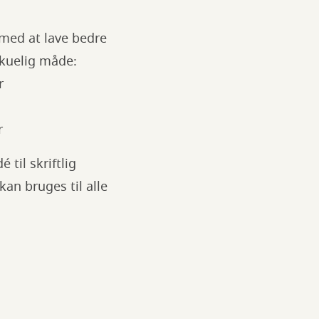
 med at lave bedre
rskuelig måde:
r
r
 til skriftlig
an bruges til alle