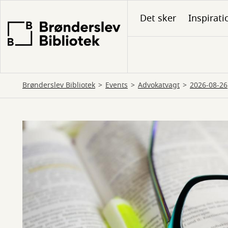
Gå
Det sker
Inspirati
til
hovedindhold
Brønderslev Bibliotek
Events
Advokatvagt
2026-08-26