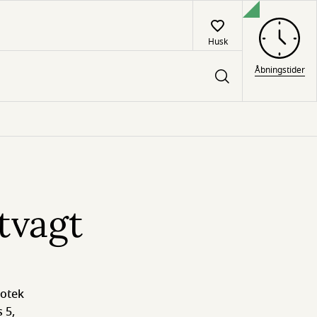
Husk
Åbningstider
tvagt
iotek
 5,