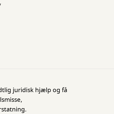
v
lig juridisk hjælp og få
lsmisse,
rstatning.