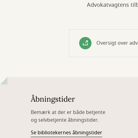
Advokatvagtens tilb
Oversigt over ad
Åbningstider
Bemærk at der er både betjente
og selvbetjente åbningstider.
Se bibliotekernes åbningstider